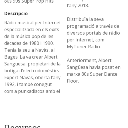
80s 90s Super Pop Hits
l’any 2018.
Descripció
Distribuïa la seva
Ràdio musical per Internet
programació a través de
especialitzada en els èxits
diversos portals de ràdio
de la música pop de les
per Internet, com
dècades de 1980 i 1990.
MyTuner Radio.
Tenia la seu a Navàs, al
Bages. La va crear Albert
Anteriorment, Albert
Sangüesa, propietari de la
Sangüesa havia posat en
botiga d’electrodomèstics
marxa 80s Super Dance
Expert Navàs, oberta l’any
Floor.
1992, i també conegut
com a punxadiscos amb el
Recursos