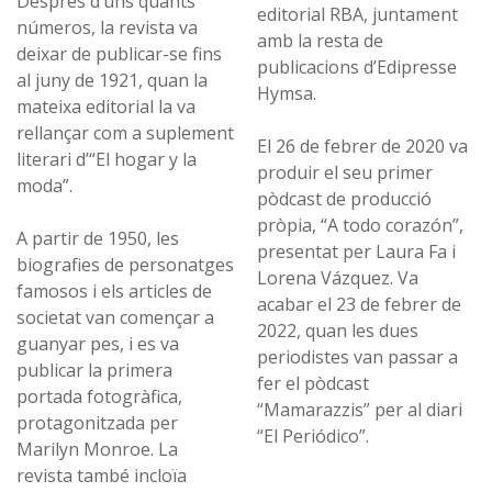
Després d’uns quants
editorial RBA, juntament
números, la revista va
amb la resta de
deixar de publicar-se fins
publicacions d’Edipresse
al juny de 1921, quan la
Hymsa.
mateixa editorial la va
rellançar com a suplement
El 26 de febrer de 2020 va
literari d’“El hogar y la
produir el seu primer
moda”.
pòdcast de producció
pròpia, “A todo corazón”,
A partir de 1950, les
presentat per Laura Fa i
biografies de personatges
Lorena Vázquez. Va
famosos i els articles de
acabar el 23 de febrer de
societat van començar a
2022, quan les dues
guanyar pes, i es va
periodistes van passar a
publicar la primera
fer el pòdcast
portada fotogràfica,
“Mamarazzis” per al diari
protagonitzada per
“El Periódico”.
Marilyn Monroe. La
revista també incloïa