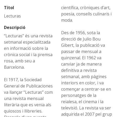
Títol
científica, cròniques d’art,
poesia, consells culinaris i
Lecturas
moda.
Descripció
Des de 1956, sota la
“Lecturas” és una revista
direcció de Julio Bou
setmanal especialitzada
Gibert, la publicació va
en informació sobre la
passar de mensual a
crònica social i la premsa
quinzenal. El 1962 va
rosa, amb seu a
canviar ja de manera
Barcelona.
definitiva a revista
setmanal, amb pàgines
El 1917, la Sociedad
interiors en color, i va
General de Publicaciones
començar a centrar-se en
va llançar “Lecturas” com
personatges de la
una revista mensual
reialesa, el cinema i la
literària que es venia als
televisió. La revista va ser
quioscos i llibreries.
adquirida el 2007 pel grup