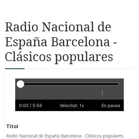
Radio Nacional de
España Barcelona -
Clásicos populares
Reproductor
|
Reprodueix
Reinicia
Endarrere
Endavant
Ràpid
Lent
Preferències
Volum
0:00
/ 5:56
Velocitat: 1x
En pausa
Títol
Radio Nacional de España Barcelona - Clásicos populares