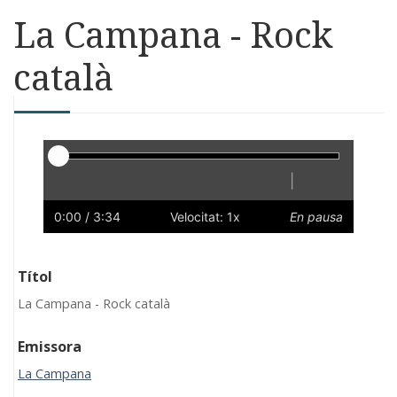
La Campana - Rock
català
Reproductor
|
Reprodueix
Reinicia
Endarrere
Endavant
Ràpid
Lent
Preferències
Volum
0:00
/ 3:34
Velocitat: 1x
En pausa
Títol
La Campana - Rock català
Emissora
La Campana