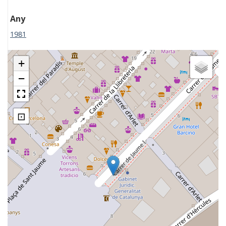
Any
1981
+
−
⊡