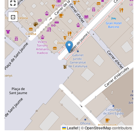
⊡
Leaflet
|
©
OpenStreetMap
contributors