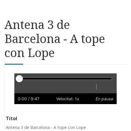
Antena 3 de
Barcelona - A tope
con Lope
Reproductor
|
Reprodueix
Reinicia
Endarrere
Endavant
Ràpid
Lent
Preferències
Volum
0:00
/ 9:47
Velocitat: 1x
En pausa
Títol
Antena 3 de Barcelona - A tope con Lope