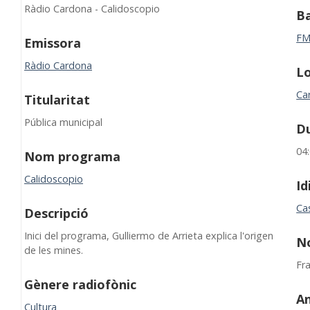
Ràdio Cardona - Calidoscopio
B
F
Emissora
Ràdio Cardona
Lo
Ca
Titularitat
Pública municipal
D
04
Nom programa
Calidoscopio
I
Cas
Descripció
Inici del programa, Gulliermo de Arrieta explica l'origen
N
de les mines.
Fr
Gènere radiofònic
A
Cultura