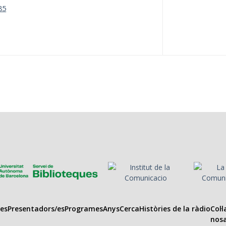
85
es
Presentadors/es
Programes
Anys
Cerca
Històries de la ràdio
Col·
nosa