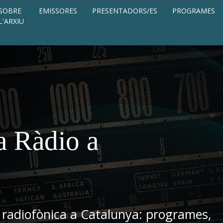
SOBRE
EMISSORES
PRESENTADORS/ES
PROGRAMES
L'ARXIU
a Ràdio a
 radiofònica a Catalunya: programes,