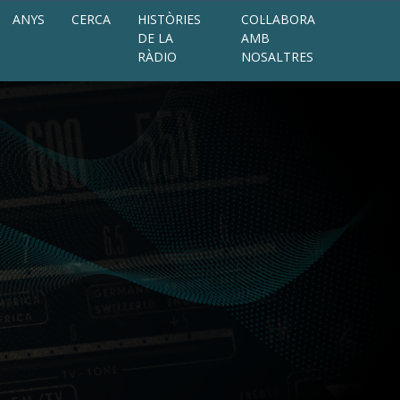
ANYS
CERCA
HISTÒRIES
COL·LABORA
DE LA
AMB
RÀDIO
NOSALTRES