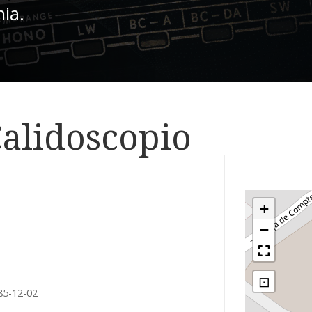
nia.
Calidoscopio
+
−
⊡
85-12-02