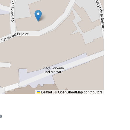
Leaflet
|
©
OpenStreetMap
contributors
a