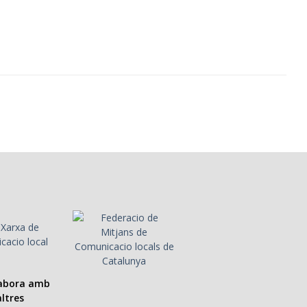
labora amb
ltres