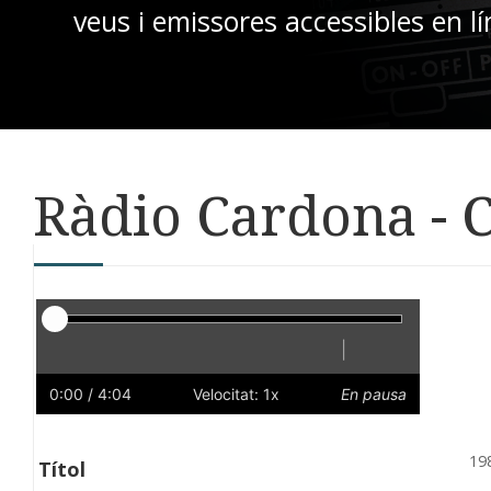
veus i emissores accessibles en lí
Ràdio Cardona - 
Reproductor
|
Reprodueix
Reinicia
Endarrere
Endavant
Ràpid
Lent
Preferències
Volum
0:00
/ 4:04
Velocitat: 1x
En pausa
19
Títol