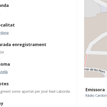
anda
M
calitat
rdona
urada enregistrament
:04
dioma
tellà
otes
Emissora
agment sonor aportat per José Raúl Laborda.
Ràdio Cardon
ny