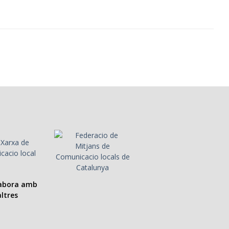
labora amb
ltres