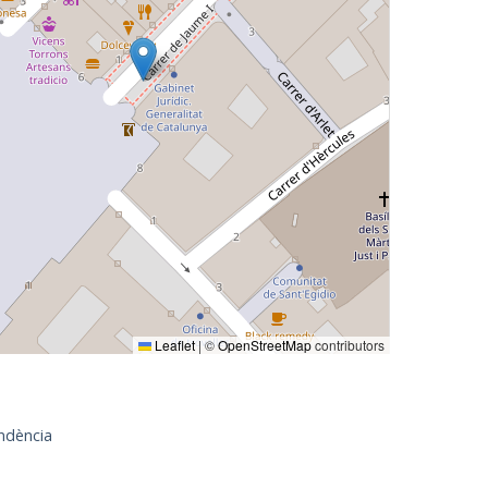
Leaflet
|
©
OpenStreetMap
contributors
ndència