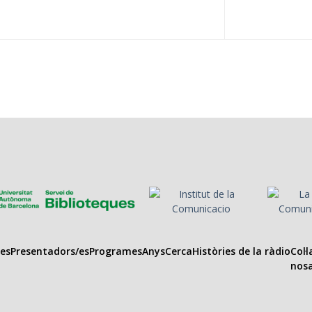
es
Presentadors/es
Programes
Anys
Cerca
Històries de la ràdio
Col·
nosa