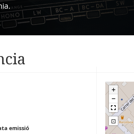
nia.
ncia
+
−
⊡
ta emissió