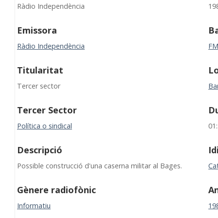
Ràdio Independència
19
Emissora
B
Ràdio Independència
F
Titularitat
Lo
Tercer sector
Ba
Tercer Sector
D
Política o sindical
01
Descripció
I
Possible construcció d'una caserna militar al Bages.
Ca
Gènere radiofònic
A
Informatiu
19