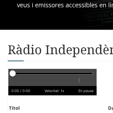
veus i emissores accessibles en lí
Ràdio Independè
Reproductor
|
Reprodueix
Reinicia
Endarrere
Endavant
Ràpid
Lent
Preferències
Volum
0:00
/ 0:00
Velocitat: 1x
En pausa
Títol
Da