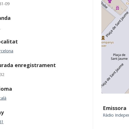
81-09
anda
M
calitat
rcelona
urada enregistrament
:32
dioma
talà
Emissora
ny
Ràdio Indepe
81