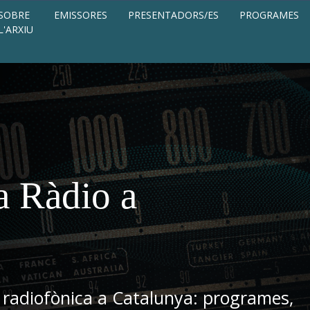
SOBRE
EMISSORES
PRESENTADORS/ES
PROGRAMES
L'ARXIU
a Ràdio a
 radiofònica a Catalunya: programes,