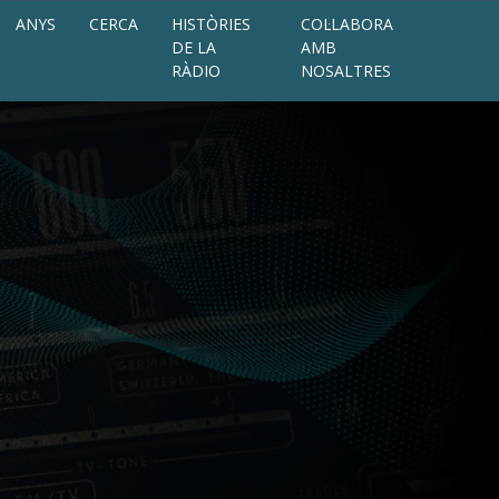
ANYS
CERCA
HISTÒRIES
COL·LABORA
DE LA
AMB
RÀDIO
NOSALTRES