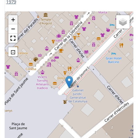
1979
+
−
⊡