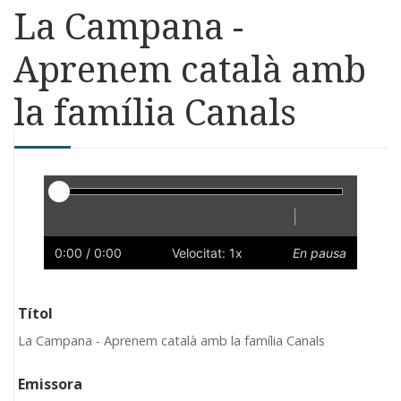
La Campana -
Aprenem català amb
la família Canals
Reproductor
|
Reprodueix
Reinicia
Endarrere
Endavant
Ràpid
Lent
Preferències
Volum
0:00
/ 0:00
Velocitat: 1x
En pausa
Títol
La Campana - Aprenem català amb la família Canals
Emissora