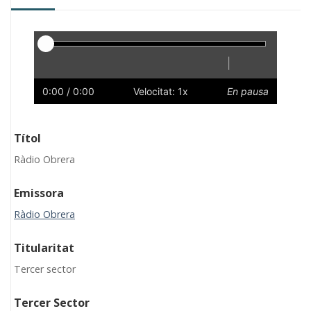
Reproductor
|
Reprodueix
Reinicia
Endarrere
Endavant
Ràpid
Lent
Preferències
Volum
0:00
/ 0:00
Velocitat: 1x
En pausa
Títol
Ràdio Obrera
Emissora
Ràdio Obrera
Titularitat
Tercer sector
Tercer Sector