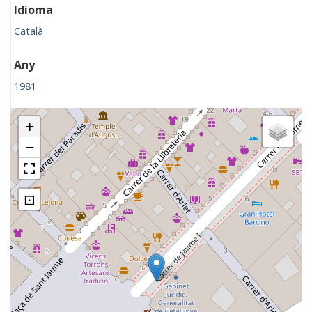
Idioma
Català
Any
1981
+
−
⊡