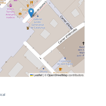
Leaflet
|
©
OpenStreetMap
contributors
ical