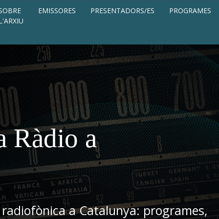
SOBRE
EMISSORES
PRESENTADORS/ES
PROGRAMES
L'ARXIU
a Ràdio a
 radiofònica a Catalunya: programes,