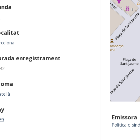
anda
M
calitat
rcelona
urada enregistrament
:42
dioma
tellà
ny
Emissora
79
Política o sind