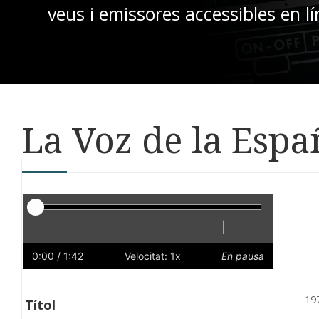
veus i emissores accessibles en lí
La Voz de la Espa
Reproductor
|
Reprodueix
Reinicia
Endarrere
Endavant
Ràpid
Lent
Preferències
Volum
0:00
/ 1:42
Velocitat: 1x
En pausa
19
Títol