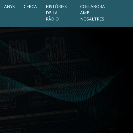
ANYS
CERCA
HISTÒRIES
COL·LABORA
DE LA
AMB
RÀDIO
NOSALTRES