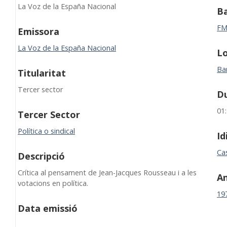
La Voz de la España Nacional
B
F
Emissora
La Voz de la España Nacional
Lo
Ba
Titularitat
Tercer sector
D
01
Tercer Sector
Política o sindical
I
Cas
Descripció
Crítica al pensament de Jean-Jacques Rousseau i a les
A
votacions en política.
19
Data emissió