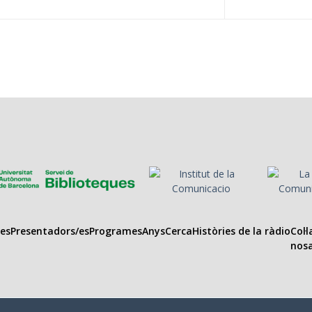
es
Presentadors/es
Programes
Anys
Cerca
Històries de la ràdio
Col·
nosa