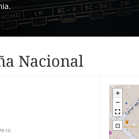
nia.
ña Nacional
+
−
⊡
79-10