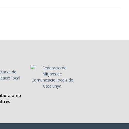
labora amb
ltres