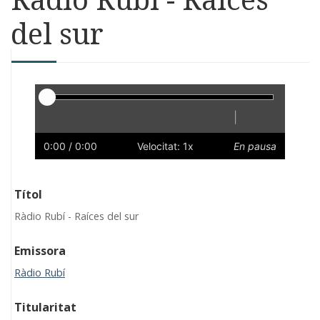
del sur
Reproductor
|
Reprodueix
Reinicia
Endarrere
Endavant
Ràpid
Lent
Preferències
Volum
0:00
/ 0:00
Velocitat: 1x
En pausa
Títol
Ràdio Rubí - Raíces del sur
Emissora
Ràdio Rubí
Titularitat