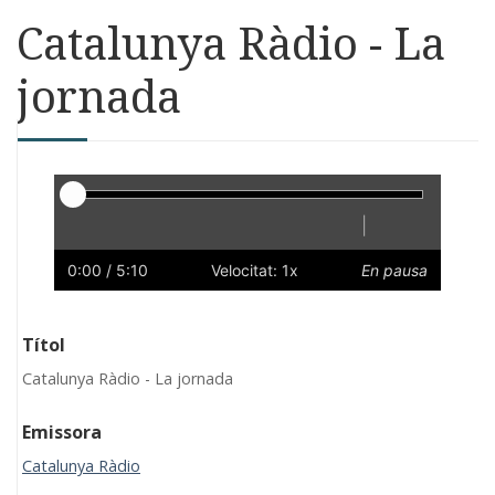
Catalunya Ràdio - La
jornada
Reproductor
|
Reprodueix
Reinicia
Endarrere
Endavant
Ràpid
Lent
Preferències
Volum
0:00
/ 5:10
Velocitat: 1x
En pausa
Títol
Catalunya Ràdio - La jornada
Emissora
Catalunya Ràdio