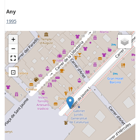
Any
1995
+
−
⊡