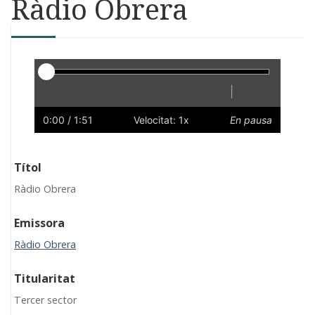
Ràdio Obrera
Reproductor
|
Reprodueix
Reinicia
Endarrere
Endavant
Ràpid
Lent
Preferències
Volum
0:00
/ 1:51
Velocitat: 1x
En pausa
Títol
Ràdio Obrera
Emissora
Ràdio Obrera
Titularitat
Tercer sector