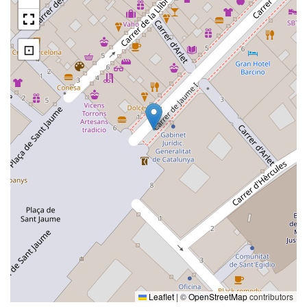
⊡
Leaflet
|
©
OpenStreetMap
contributors