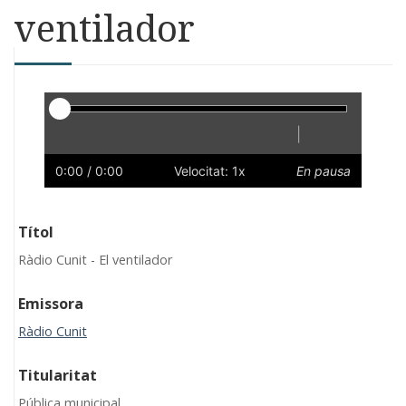
ventilador
Reproductor
|
Reprodueix
Reinicia
Endarrere
Endavant
Ràpid
Lent
Preferències
Volum
0:00
/ 0:00
Velocitat: 1x
En pausa
Títol
Ràdio Cunit - El ventilador
Emissora
Ràdio Cunit
Titularitat
Pública municipal