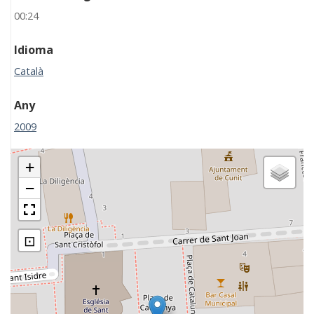
00:24
Idioma
Català
Any
2009
+
−
⊡