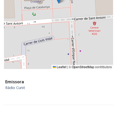
Leaflet
|
©
OpenStreetMap
contributors
Emissora
Ràdio Cunit