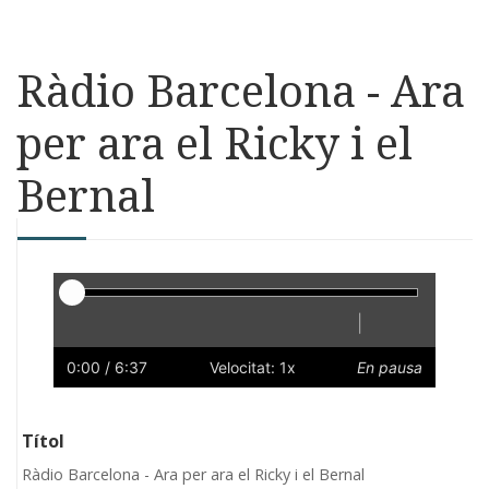
Ràdio Barcelona - Ara
per ara el Ricky i el
Bernal
Reproductor
|
Reprodueix
Reinicia
Endarrere
Endavant
Ràpid
Lent
Preferències
Volum
0:00
/ 6:37
Velocitat: 1x
En pausa
Títol
Ràdio Barcelona - Ara per ara el Ricky i el Bernal