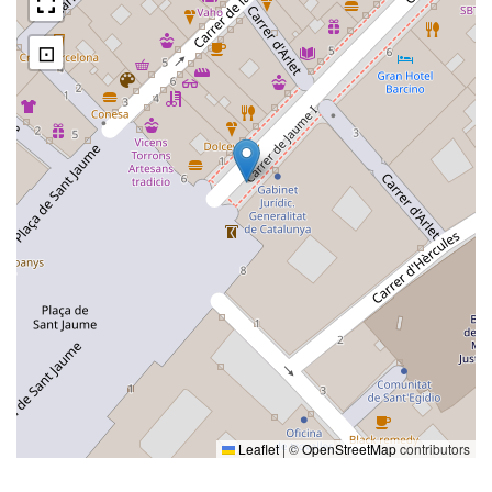
⊡
Leaflet
|
©
OpenStreetMap
contributors