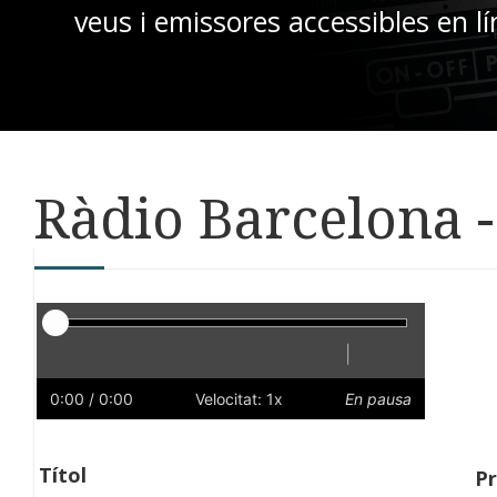
veus i emissores accessibles en lí
Ràdio Barcelona - 
Reproductor
|
Reprodueix
Reinicia
Endarrere
Endavant
Ràpid
Lent
Preferències
Volum
0:00
/ 0:00
Velocitat: 1x
En pausa
Títol
P