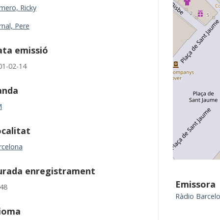
mero, Ricky
rnal, Pere
ta emissió
01-02-14
anda
M
calitat
rcelona
urada enregistrament
Emissora
:48
Ràdio Barcel
dioma