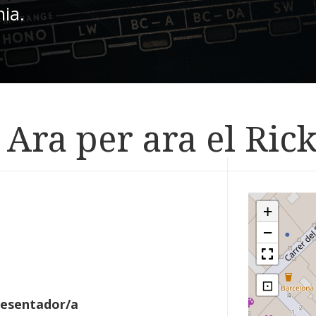
nia.
Ara per ara el Rick
+
−
⊡
resentador/a