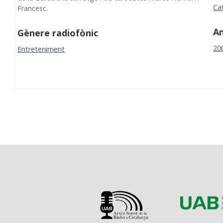
Ca
Francesc.
A
Gènere radiofònic
20
Entreteniment