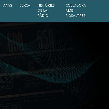
ANYS
CERCA
HISTÒRIES
COL·LABORA
DE LA
AMB
RÀDIO
NOSALTRES