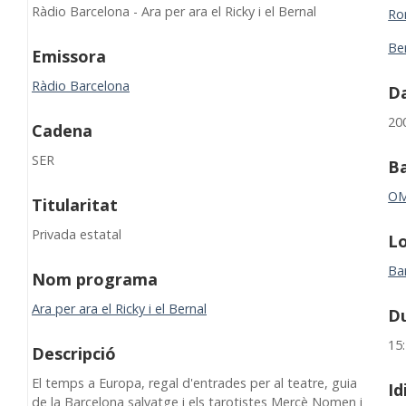
Ràdio Barcelona - Ara per ara el Ricky i el Bernal
Ro
Be
Emissora
Ràdio Barcelona
Da
20
Cadena
SER
B
O
Titularitat
Privada estatal
Lo
Ba
Nom programa
Ara per ara el Ricky i el Bernal
D
15
Descripció
El temps a Europa, regal d'entrades per al teatre, guia
I
de la Barcelona salvatge i els tarotistes Mercè Nomen i