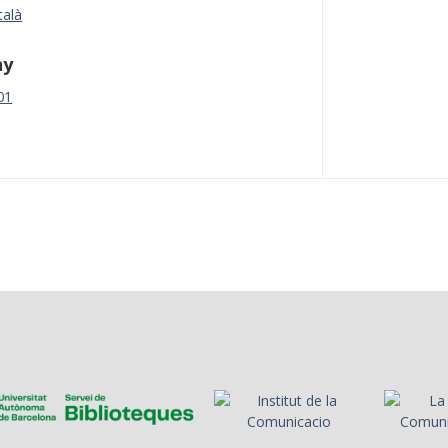
talà
ny
01