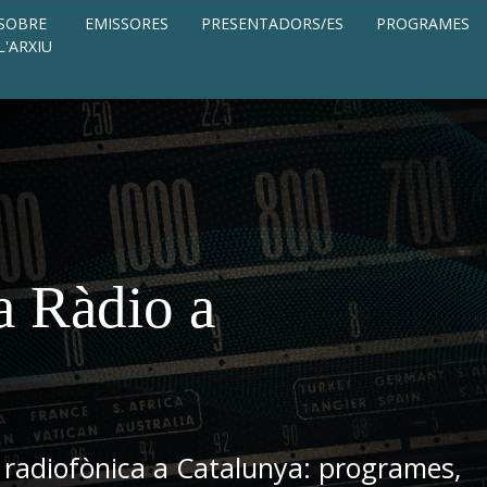
SOBRE
EMISSORES
PRESENTADORS/ES
PROGRAMES
L'ARXIU
a Ràdio a
 radiofònica a Catalunya: programes,