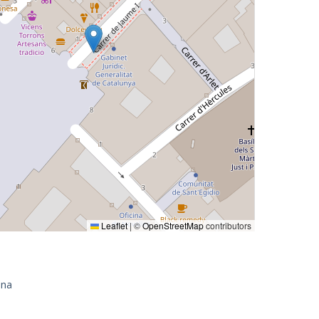
Leaflet
|
©
OpenStreetMap
contributors
ona