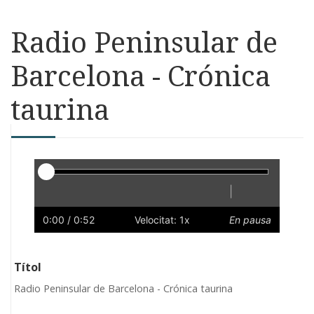
Radio Peninsular de
Barcelona - Crónica
taurina
Reproductor
|
Reprodueix
Reinicia
Endarrere
Endavant
Ràpid
Lent
Preferències
Volum
0:00
/ 0:52
Velocitat: 1x
En pausa
Títol
Radio Peninsular de Barcelona - Crónica taurina