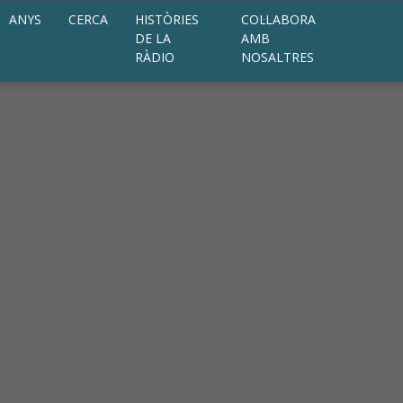
ANYS
CERCA
HISTÒRIES
COL·LABORA
DE LA
AMB
RÀDIO
NOSALTRES