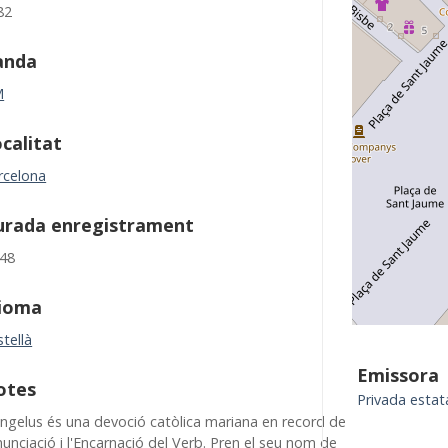
82
anda
M
calitat
rcelona
urada enregistrament
:48
dioma
tellà
Emissora
otes
Privada estat
Àngelus és una devoció catòlica mariana en record de
nunciació i l'Encarnació del Verb. Pren el seu nom de