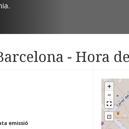
nia.
Barcelona - Hora de
+
−
⊡
ta emissió