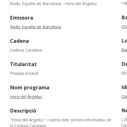
19
Radio España de Barcelona - Hora del Ángelus
B
Emissora
O
Radio España de Barcelona
Lo
Cadena
Ba
Cadena Catalana
D
Titularitat
00
Privada estatal
I
Nom programa
Cas
Hora del Ángelus
N
Descripció
L'
"Hora del Ángelus" i careta dels serveis informatius de
l'A
la Cadena Catalana.