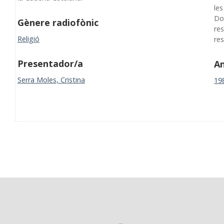
les
Do
Gènere radiofònic
res
Religió
re
Presentador/a
A
Serra Moles, Cristina
19