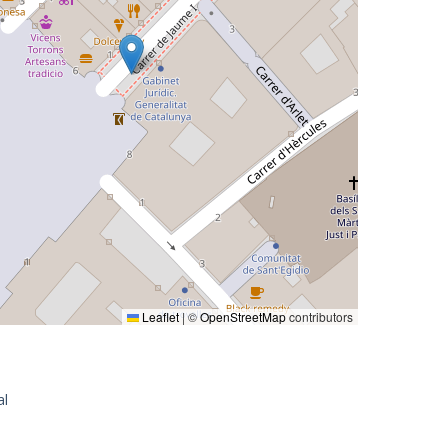
Leaflet
|
©
OpenStreetMap
contributors
al