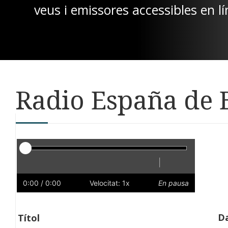
veus i emissores accessibles en lí
Radio España de 
Reproductor
|
Reprodueix
Reinicia
Endarrere
Endavant
Ràpid
Lent
Preferències
Volum
0:00
/ 0:00
Velocitat: 1x
En pausa
Da
Títol