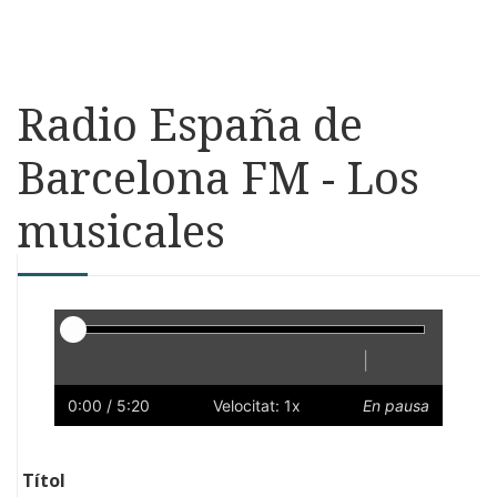
Radio España de
Barcelona FM - Los
musicales
Reproductor
|
Reprodueix
Reinicia
Endarrere
Endavant
Ràpid
Lent
Preferències
Volum
0:00
/ 5:20
Velocitat: 1x
En pausa
Títol