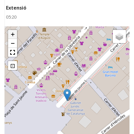
Extensió
05:20
+
−
⊡