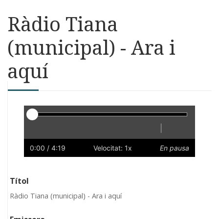
Ràdio Tiana
(municipal) - Ara i
aquí
Reproductor
|
Reprodueix
Reinicia
Endarrere
Endavant
Ràpid
Lent
Preferències
Volum
0:00
/ 4:19
Velocitat: 1x
En pausa
Títol
Ràdio Tiana (municipal) - Ara i aquí