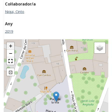
Col·laborador/a
Niqui, Cinto
Any
2019
+
−
⊡