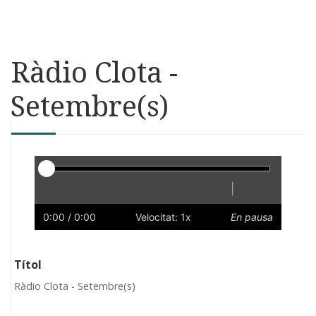
Ràdio Clota -
Setembre(s)
Reproductor
|
Reprodueix
Reinicia
Endarrere
Endavant
Ràpid
Lent
Preferències
Volum
0:00
/ 0:00
Velocitat: 1x
En pausa
Títol
Ràdio Clota - Setembre(s)