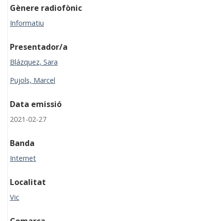
Gènere radiofònic
Informatiu
Presentador/a
Blázquez, Sara
Pujols, Marcel
Data emissió
2021-02-27
Banda
Internet
Localitat
Vic