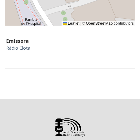
Leaflet
|
©
OpenStreetMap
contributors
Emissora
Ràdio Clota