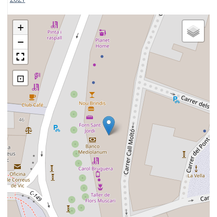
+
−
⊡