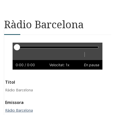
Ràdio Barcelona
Reproductor
|
Reprodueix
Reinicia
Endarrere
Endavant
Ràpid
Lent
Preferències
Volum
0:00
/ 0:00
Velocitat: 1x
En pausa
Títol
Ràdio Barcelona
Emissora
Ràdio Barcelona