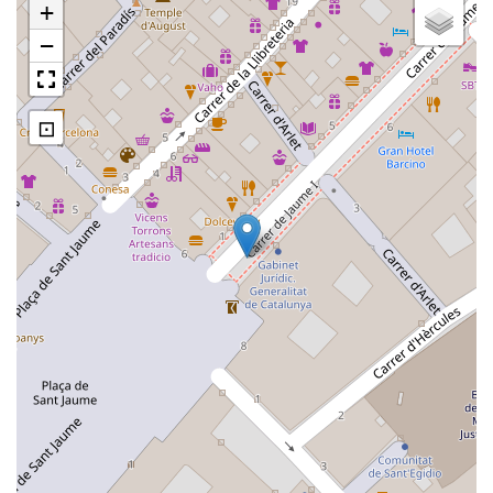
+
−
⊡