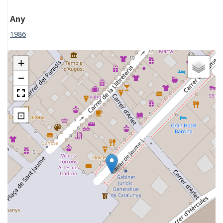
Any
1986
+
−
⊡