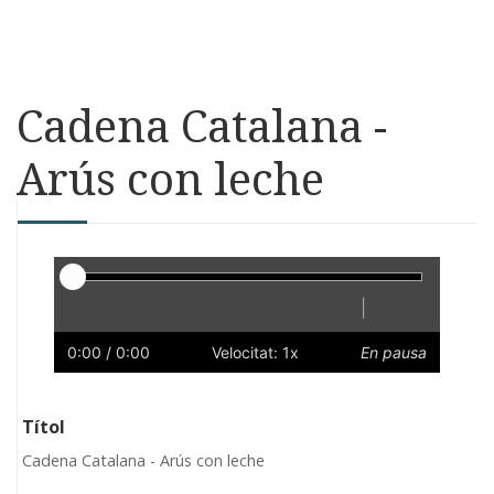
Cadena Catalana -
Arús con leche
Reproductor
|
Reprodueix
Reinicia
Endarrere
Endavant
Ràpid
Lent
Preferències
Volum
0:00
/ 0:00
Velocitat: 1x
En pausa
Títol
Cadena Catalana - Arús con leche