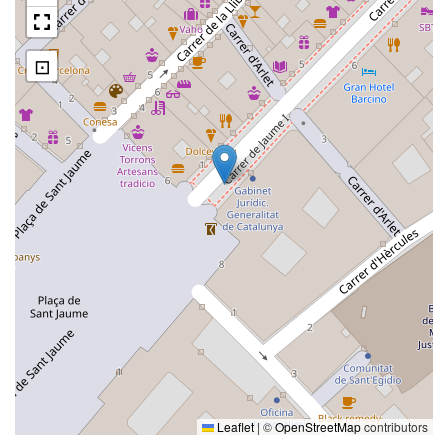
⊡
Leaflet
|
©
OpenStreetMap
contributors