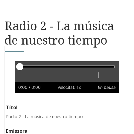
Radio 2 - La música
de nuestro tiempo
Reproductor
|
Reprodueix
Reinicia
Endarrere
Endavant
Ràpid
Lent
Preferències
Volum
0:00
/ 0:00
Velocitat: 1x
En pausa
Títol
Radio 2 - La música de nuestro tiempo
Emissora