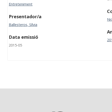
Entreteniment
Co
Presentador/a
Niq
Ballesteros, Sílvia
A
Data emissió
20
2015-05