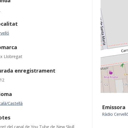
anda
M
calitat
velló
omarca
ix Llobregat
urada enregistrament
:12
dioma
alà/Castellà
Emissora
Ràdio Cervell
otes
tret del canal de You Tube de New Skull