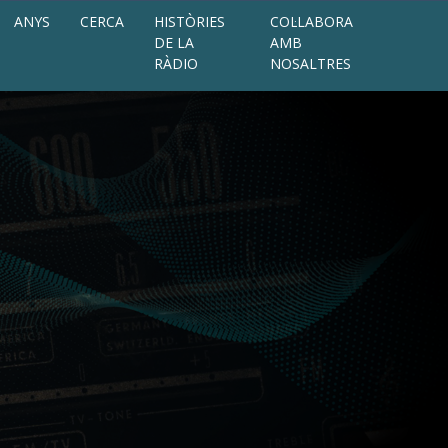
ANYS
CERCA
HISTÒRIES
COL·LABORA
DE LA
AMB
RÀDIO
NOSALTRES