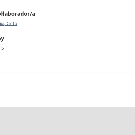
l·laborador/a
ui, Cinto
ny
15