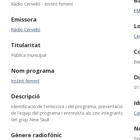
B
Ràdio Cervelló - Instint femení
F
Emissora
Lo
Ràdio Cervelló
Cer
Titularitat
C
Pública municipal
Ba
Nom programa
D
Instint femení
07
Descripció
I
Identificació de l'emissora i del programa, presentació
de l'equip del programa i entrevista als cinc integrants
Cat
del grup New Skull
N
Gènere radiofònic
Ex