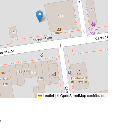
Leaflet
|
©
OpenStreetMap
contributors
ó