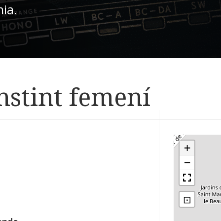
nia.
Instint femení
+
−
⊡