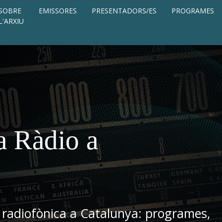
SOBRE
EMISSORES
PRESENTADORS/ES
PROGRAMES
L'ARXIU
a Ràdio a
 radiofònica a Catalunya: programes,