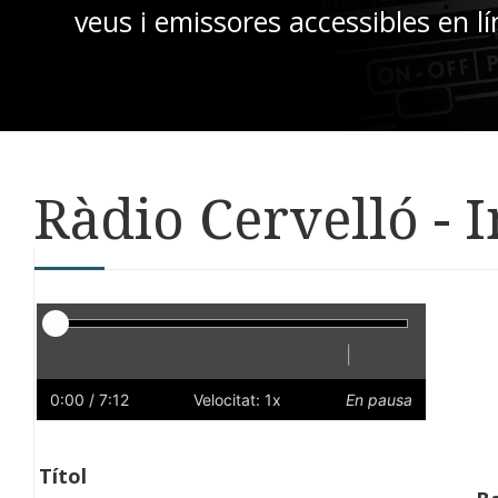
veus i emissores accessibles en lí
Ràdio Cervelló - 
Reproductor
|
Reprodueix
Reinicia
Endarrere
Endavant
Ràpid
Lent
Preferències
Volum
0:00
/ 7:12
Velocitat: 1x
En pausa
Títol