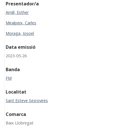
Presentador/a
Amill, Esther
Miralpeix, Carles
Moraga, Josoel
Data emissió
2023-05-26
Banda
FM
Localitat
Sant Esteve Sesrovires
Comarca
Baix Llobregat