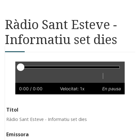
Ràdio Sant Esteve -
Informatiu set dies
Reproductor
|
Reprodueix
Reinicia
Endarrere
Endavant
Ràpid
Lent
Preferències
Volum
0:00
/ 0:00
Velocitat: 1x
En pausa
Títol
Ràdio Sant Esteve - Informatiu set dies
Emissora