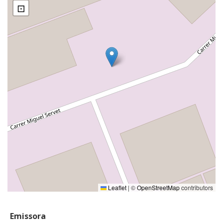
⊡
Leaflet
|
©
OpenStreetMap
contributors
Emissora