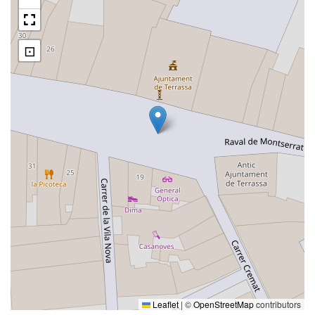
⊡
Leaflet
|
©
OpenStreetMap
contributors