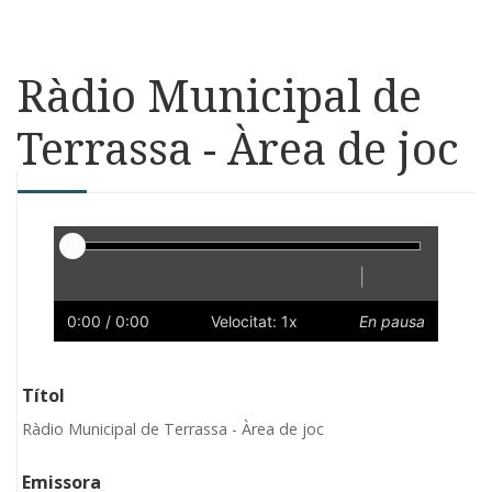
Ràdio Municipal de
Terrassa - Àrea de joc
Reproductor
|
Reprodueix
Reinicia
Endarrere
Endavant
Ràpid
Lent
Preferències
Volum
0:00
/ 0:00
Velocitat: 1x
En pausa
Títol
Ràdio Municipal de Terrassa - Àrea de joc
Emissora