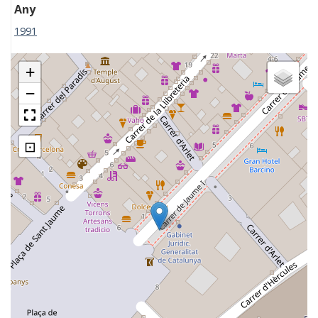
Any
1991
+
−
⊡