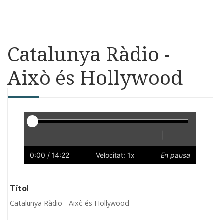
Catalunya Ràdio -
Això és Hollywood
Reproductor
|
Reprodueix
Reinicia
Endarrere
Endavant
Ràpid
Lent
Preferències
Volum
0:00
/ 14:22
Velocitat: 1x
En pausa
Títol
Catalunya Ràdio - Això és Hollywood