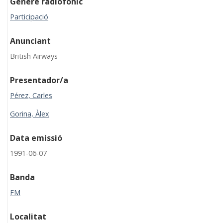
Gènere radiofònic
Participació
Anunciant
British Airways
Presentador/a
Pérez, Carles
Gorina, Àlex
Data emissió
1991-06-07
Banda
FM
Localitat