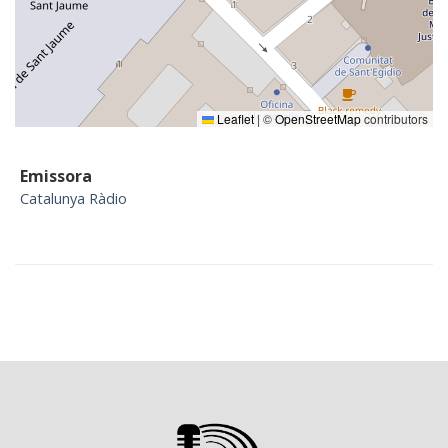
Leaflet
|
©
OpenStreetMap
contributors
Emissora
Catalunya Ràdio