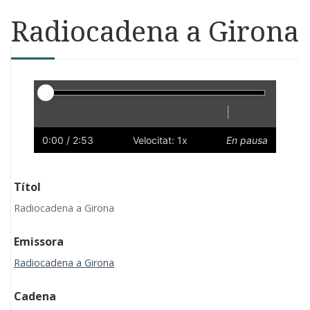
Radiocadena a Girona
Reproductor
|
Reprodueix
Reinicia
Endarrere
Endavant
Ràpid
Lent
Preferències
Volum
0:00
/ 2:53
Velocitat: 1x
En pausa
Títol
Radiocadena a Girona
Emissora
Radiocadena a Girona
Cadena