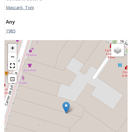
Mascaró, Toni
Any
1985
+
−
⊡