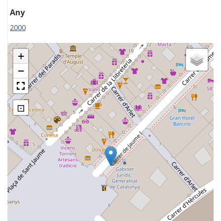
Any
2000
+
−
⊡