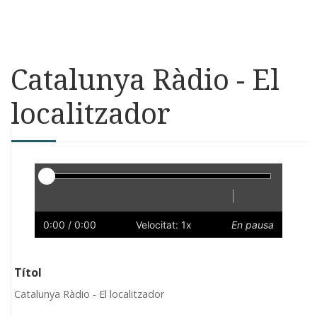
Catalunya Ràdio - El
localitzador
Reproductor
|
Reprodueix
Reinicia
Endarrere
Endavant
Ràpid
Lent
Preferències
Volum
0:00
/ 0:00
Velocitat: 1x
En pausa
Títol
Catalunya Ràdio - El localitzador