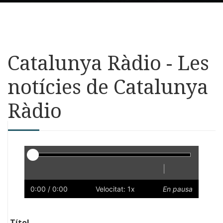
Catalunya Ràdio - Les
notícies de Catalunya
Ràdio
Reproductor
|
Reprodueix
Reinicia
Endarrere
Endavant
Ràpid
Lent
Preferències
Volum
0:00
/ 0:00
Velocitat: 1x
En pausa
Títol