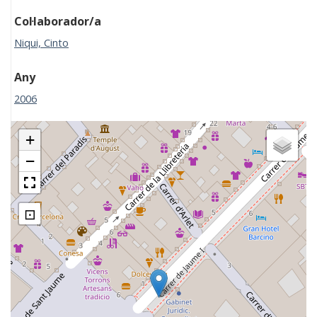
Col·laborador/a
Niqui, Cinto
Any
2006
+
−
⊡