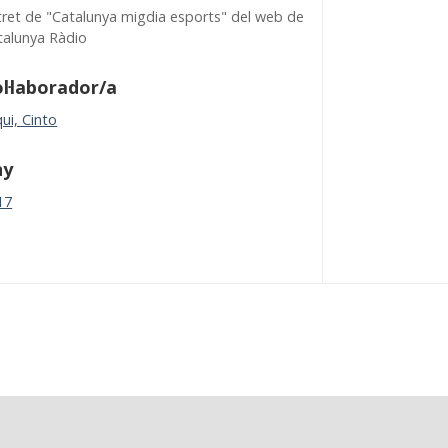
tret de "Catalunya migdia esports" del web de
talunya Ràdio
l·laborador/a
ui, Cinto
ny
17