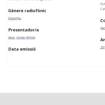
Ex
Ca
Gènere radiofònic
Esportiu
Co
Niq
Presentador/a
Aisa, Josep Anton
A
20
Data emissió