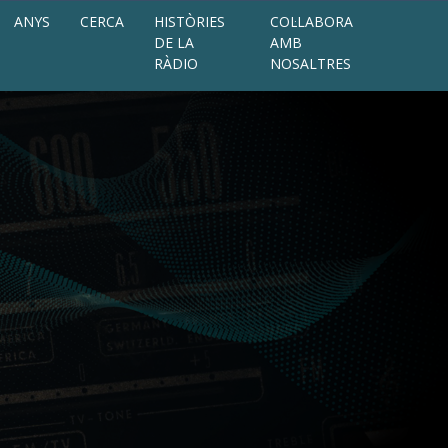
ANYS
CERCA
HISTÒRIES
COL·LABORA
DE LA
AMB
RÀDIO
NOSALTRES