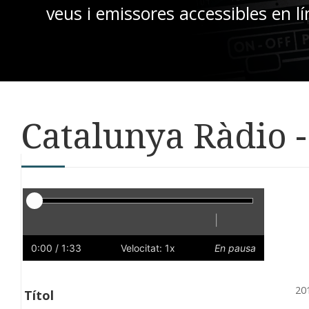
veus i emissores accessibles en lí
Catalunya Ràdio -
Reproductor
|
Reprodueix
Reinicia
Endarrere
Endavant
Ràpid
Lent
Preferències
Volum
0:00
/ 1:33
Velocitat: 1x
En pausa
20
Títol