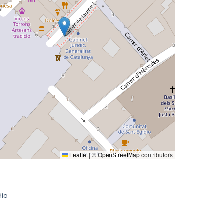
Leaflet
|
©
OpenStreetMap
contributors
dio