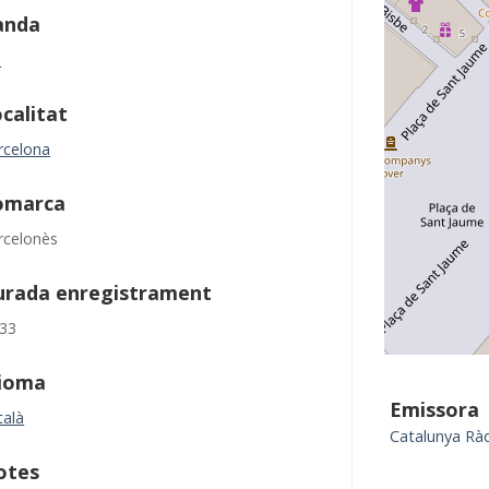
anda
M
calitat
rcelona
omarca
rcelonès
urada enregistrament
:33
dioma
Emissora
talà
Catalunya Rà
otes