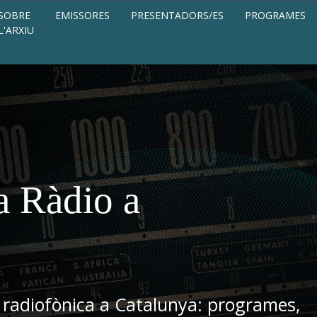
SOBRE
EMISSORES
PRESENTADORS/ES
PROGRAMES
L'ARXIU
a Ràdio a
 radiofònica a Catalunya: programes,