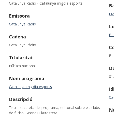
Catalunya Ràdio - Catalunya migdia esports
B
F
Emissora
Catalunya Ràdio
Lo
Ba
Cadena
Catalunya Ràdio
C
Ba
Titularitat
Pública nacional
D
01
Nom programa
Catalunya migdia esports
I
Ca
Descripció
Titulars, careta del programa, editorial sobre els clubs
N
de futbol Girona i Llagostera