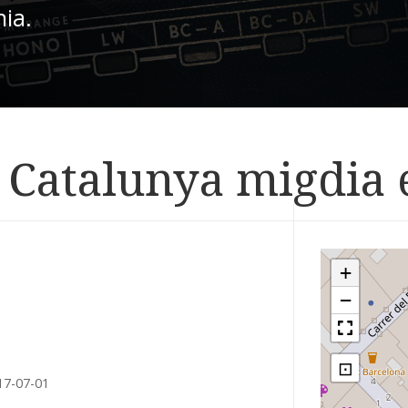
nia.
 Catalunya migdia 
+
−
⊡
17-07-01