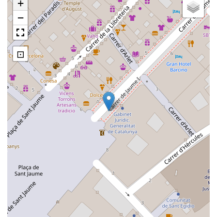
+
−
⊡