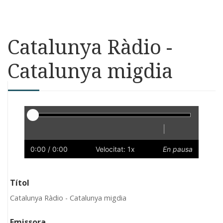
Catalunya Ràdio -
Catalunya migdia
Reproductor
|
Reprodueix
Reinicia
Endarrere
Endavant
Ràpid
Lent
Preferències
Volum
0:00
/ 0:00
Velocitat: 1x
En pausa
Títol
Catalunya Ràdio - Catalunya migdia
Emissora