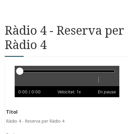
Ràdio 4 - Reserva per
Ràdio 4
Reproductor
|
Reprodueix
Reinicia
Endarrere
Endavant
Ràpid
Lent
Preferències
Volum
0:00
/ 0:00
Velocitat: 1x
En pausa
Títol
Ràdio 4 - Reserva per Ràdio 4