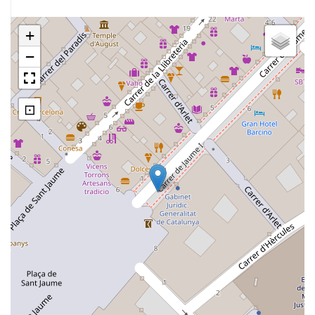
+
−
⊡