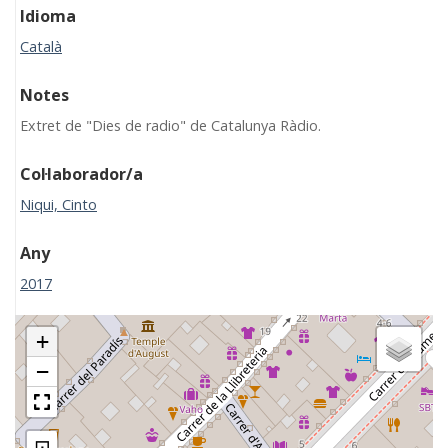
Idioma
Català
Notes
Extret de "Dies de radio" de Catalunya Ràdio.
Col·laborador/a
Niqui, Cinto
Any
2017
+
−
⊡