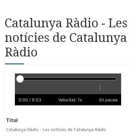
Catalunya Ràdio - Les
notícies de Catalunya
Ràdio
Reproductor
|
Reprodueix
Reinicia
Endarrere
Endavant
Ràpid
Lent
Preferències
Volum
0:00
/ 6:53
Velocitat: 1x
En pausa
Títol
Catalunya Ràdio - Les notícies de Catalunya Ràdio