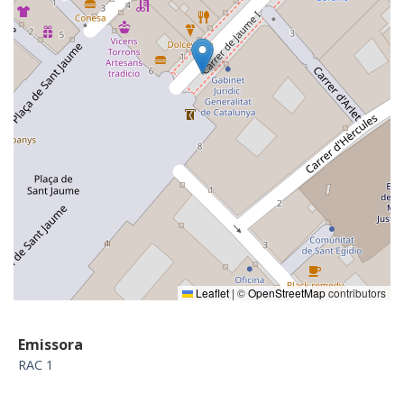
Leaflet
|
©
OpenStreetMap
contributors
Emissora
RAC 1