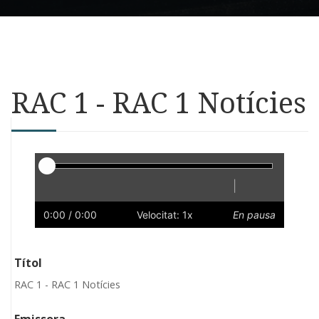
RAC 1 - RAC 1 Notícies
Reproductor
|
Reprodueix
Reinicia
Endarrere
Endavant
Ràpid
Lent
Preferències
Volum
0:00
/ 0:00
Velocitat: 1x
En pausa
Títol
RAC 1 - RAC 1 Notícies