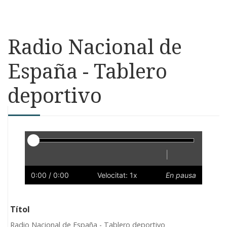
Radio Nacional de
España - Tablero
deportivo
Reproductor
|
Reprodueix
Reinicia
Endarrere
Endavant
Ràpid
Lent
Preferències
Volum
0:00
/ 0:00
Velocitat: 1x
En pausa
Títol
Radio Nacional de España - Tablero deportivo