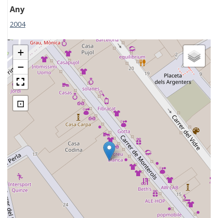
Any
2004
+
−
⊡