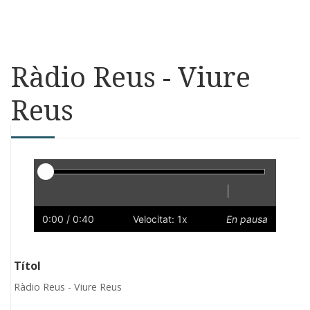
Ràdio Reus - Viure
Reus
Reproductor
|
Reprodueix
Reinicia
Endarrere
Endavant
Ràpid
Lent
Preferències
Volum
0:00
/ 0:40
Velocitat: 1x
En pausa
Títol
Ràdio Reus - Viure Reus