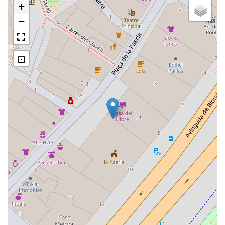
+
−
⊡