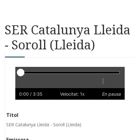
SER Catalunya Lleida
- Soroll (Lleida)
Reproductor
|
Reprodueix
Reinicia
Endarrere
Endavant
Ràpid
Lent
Preferències
Volum
0:00
/ 3:35
Velocitat: 1x
En pausa
Títol
SER Catalunya Lleida - Soroll (Lleida)
Emissora