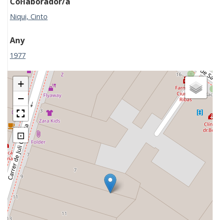
Col·laborador/a
Niqui, Cinto
Any
1977
+
−
⊡