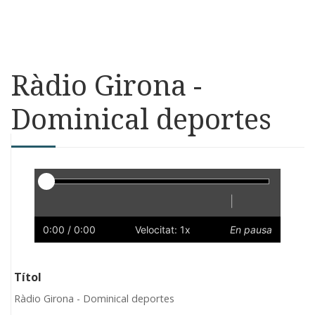
Ràdio Girona -
Dominical deportes
Reproductor
|
Reprodueix
Reinicia
Endarrere
Endavant
Ràpid
Lent
Preferències
Volum
0:00
/ 0:00
Velocitat: 1x
En pausa
Títol
Ràdio Girona - Dominical deportes