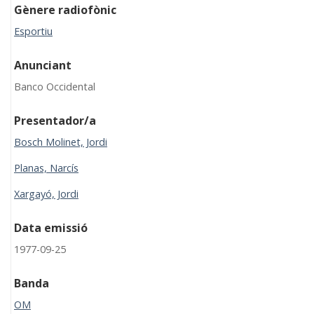
Gènere radiofònic
Esportiu
Anunciant
Banco Occidental
Presentador/a
Bosch Molinet, Jordi
Planas, Narcís
Xargayó, Jordi
Data emissió
1977-09-25
Banda
OM