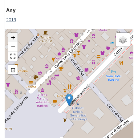
Any
2019
+
−
⊡