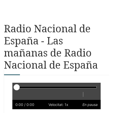
Radio Nacional de
España - Las
mañanas de Radio
Nacional de España
Reproductor
|
Reprodueix
Reinicia
Endarrere
Endavant
Ràpid
Lent
Preferències
Volum
0:00
/ 0:00
Velocitat: 1x
En pausa