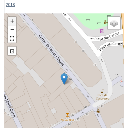
2018
+
−
⊡