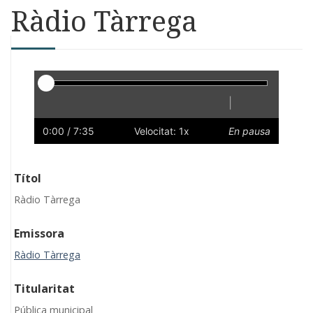
Ràdio Tàrrega
Reproductor
|
Reprodueix
Reinicia
Endarrere
Endavant
Ràpid
Lent
Preferències
Volum
0:00
/ 7:35
Velocitat: 1x
En pausa
Títol
Ràdio Tàrrega
Emissora
Ràdio Tàrrega
Titularitat
Pública municipal