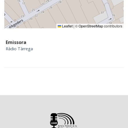
Leaflet
|
©
OpenStreetMap
contributors
Emissora
Ràdio Tàrrega