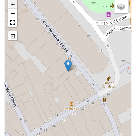
+
−
⊡