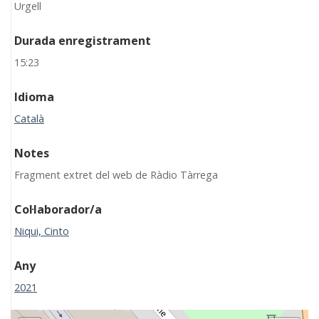
Urgell
Durada enregistrament
15:23
Idioma
Català
Notes
Fragment extret del web de Ràdio Tàrrega
Col·laborador/a
Niqui, Cinto
Any
2021