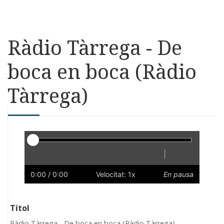
Ràdio Tàrrega - De
boca en boca (Ràdio
Tàrrega)
Reproductor
|
Reprodueix
Reinicia
Endarrere
Endavant
Ràpid
Lent
Preferències
Volum
0:00
/ 0:00
Velocitat: 1x
En pausa
Títol
Ràdio Tàrrega - De boca en boca (Ràdio Tàrrega)