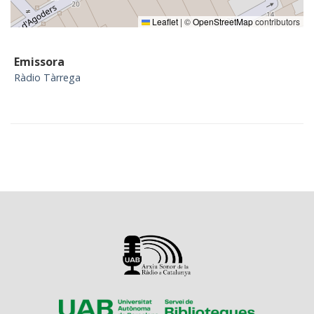
Leaflet
|
©
OpenStreetMap
contributors
Emissora
Ràdio Tàrrega