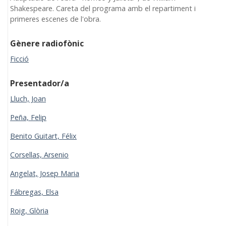
Shakespeare. Careta del programa amb el repartiment i
primeres escenes de l'obra.
Gènere radiofònic
Ficció
Presentador/a
Lluch, Joan
Peña, Felip
Benito Guitart, Félix
Corsellas, Arsenio
Angelat, Josep Maria
Fábregas, Elsa
Roig, Glòria