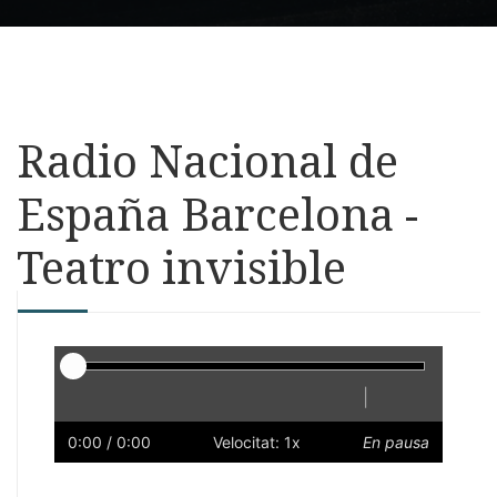
Radio Nacional de
España Barcelona -
Teatro invisible
Reproductor
|
Reprodueix
Reinicia
Endarrere
Endavant
Ràpid
Lent
Preferències
Volum
0:00
/ 0:00
Velocitat: 1x
En pausa