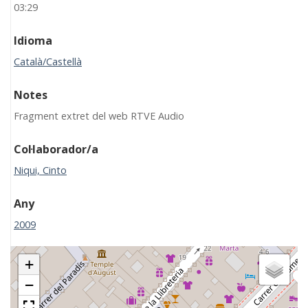
03:29
Idioma
Català/Castellà
Notes
Fragment extret del web RTVE Audio
Col·laborador/a
Niqui, Cinto
Any
2009
+
−