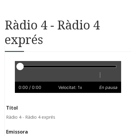
Ràdio 4 - Ràdio 4
exprés
Reproductor
|
Reprodueix
Reinicia
Endarrere
Endavant
Ràpid
Lent
Preferències
Volum
0:00
/ 0:00
Velocitat: 1x
En pausa
Títol
Ràdio 4 - Ràdio 4 exprés
Emissora