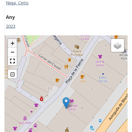
Niqui, Cinto
Any
2023
+
−
⊡