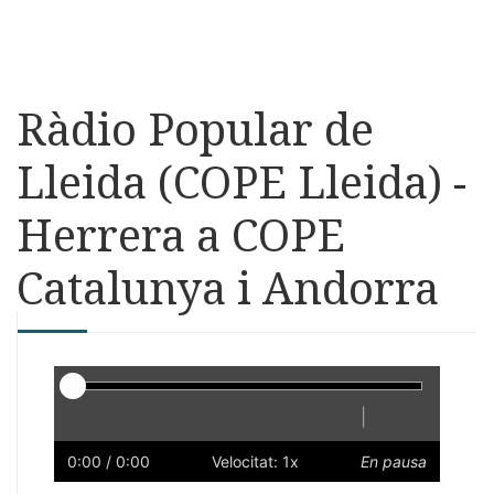
Ràdio Popular de
Lleida (COPE Lleida) -
Herrera a COPE
Catalunya i Andorra
Reproductor
|
Reprodueix
Reinicia
Endarrere
Endavant
Ràpid
Lent
Preferències
Volum
0:00
/ 0:00
Velocitat: 1x
En pausa