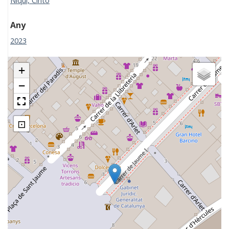
Niqui, Cinto
Any
2023
+
−
⊡