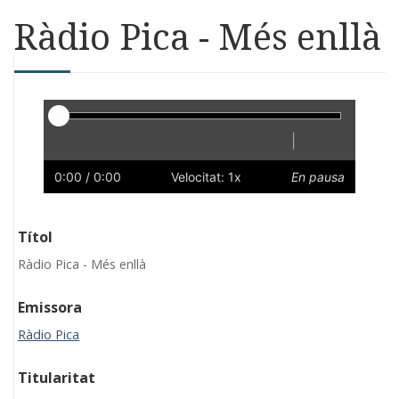
Ràdio Pica - Més enllà
Reproductor
|
Reprodueix
Reinicia
Endarrere
Endavant
Ràpid
Lent
Preferències
Volum
0:00
/ 0:00
Velocitat: 1x
En pausa
Títol
Ràdio Pica - Més enllà
Emissora
Ràdio Pica
Titularitat