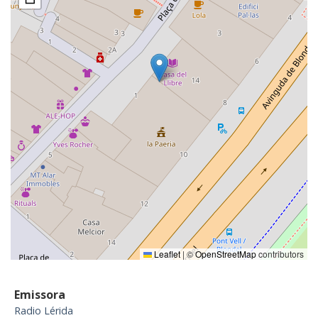
Leaflet
|
©
OpenStreetMap
contributors
Emissora
Radio Lérida