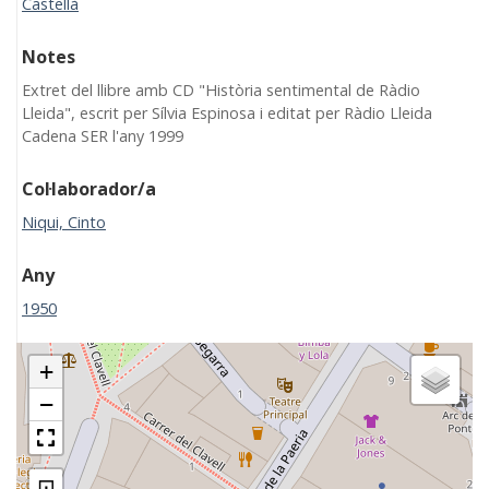
Castellà
Notes
Extret del llibre amb CD "Història sentimental de Ràdio
Lleida", escrit per Sílvia Espinosa i editat per Ràdio Lleida
Cadena SER l'any 1999
Col·laborador/a
Niqui, Cinto
Any
1950
+
−
⊡