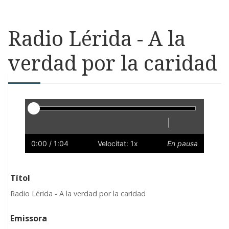
Radio Lérida - A la
verdad por la caridad
Reproductor
|
Reprodueix
Reinicia
Endarrere
Endavant
Ràpid
Lent
Preferències
Volum
0:00
/ 1:04
Velocitat: 1x
En pausa
Títol
Radio Lérida - A la verdad por la caridad
Emissora