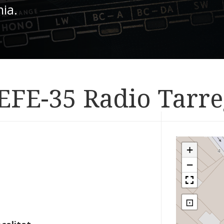
nia.
 EFE-35 Radio Tarr
+
−
⊡