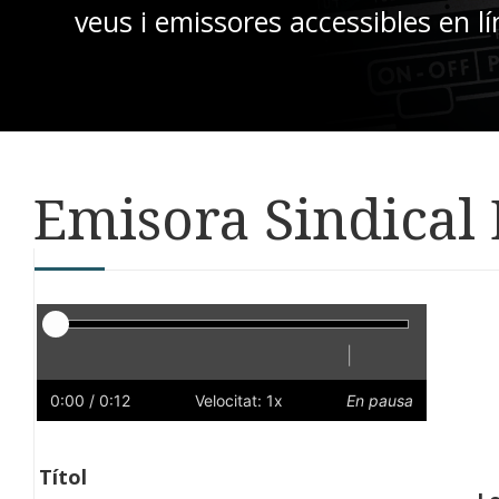
veus i emissores accessibles en lí
Emisora Sindical
Reproductor
|
Reprodueix
Reinicia
Endarrere
Endavant
Ràpid
Lent
Preferències
Volum
0:00
/ 0:12
Velocitat: 1x
En pausa
Títol