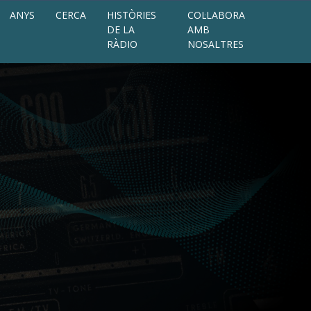
ANYS
CERCA
HISTÒRIES
COL·LABORA
DE LA
AMB
RÀDIO
NOSALTRES