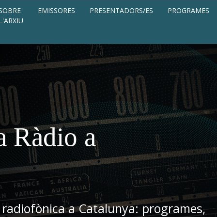
SOBRE
EMISSORES
PRESENTADORS/ES
PROGRAMES
L'ARXIU
a Ràdio a
 radiofònica a Catalunya: programes,