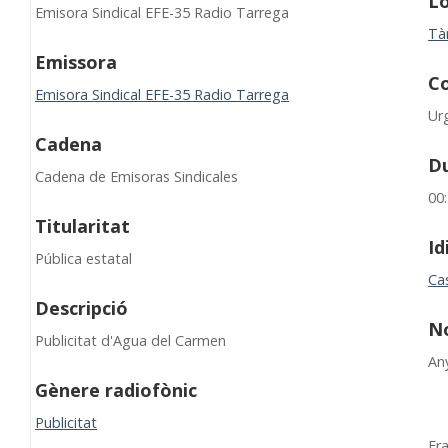
Lo
Emisora Sindical EFE-35 Radio Tarrega
Tà
Emissora
C
Emisora Sindical EFE-35 Radio Tarrega
Urg
Cadena
D
Cadena de Emisoras Sindicales
00
Titularitat
I
Pública estatal
Cas
Descripció
N
Publicitat d'Agua del Carmen
An
Gènere radiofònic
Publicitat
Fr