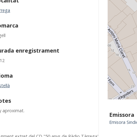
calitat
rrega
omarca
ell
urada enregistrament
:12
dioma
tellà
otes
y aproximat.
Emissora
Emisora Sindi
agment extret del CD "50 anys de Ràdio Tàrrega",