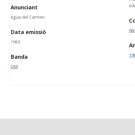
ed
Anunciant
Agua del Carmen
Co
Niq
Data emissió
1963
A
19
Banda
OM