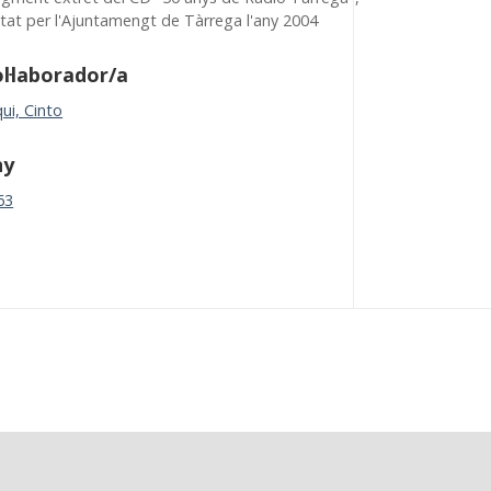
itat per l'Ajuntamengt de Tàrrega l'any 2004
l·laborador/a
ui, Cinto
ny
63