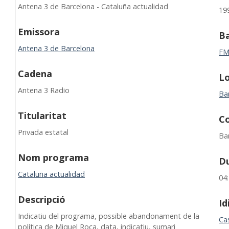
Antena 3 de Barcelona - Cataluña actualidad
19
Emissora
B
Antena 3 de Barcelona
F
Cadena
Lo
Antena 3 Radio
Ba
Titularitat
C
Privada estatal
Ba
Nom programa
D
Cataluña actualidad
04
Descripció
I
Indicatiu del programa, possible abandonament de la
Cas
política de Miquel Roca, data, indicatiu, sumari