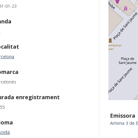
91-01-23
anda
M
calitat
rcelona
omarca
rcelonès
urada enregistrament
:55
Emissora
dioma
Antena 3 de 
tellà