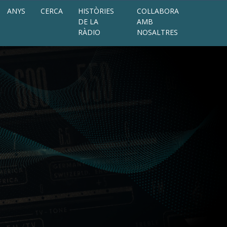
ANYS
CERCA
HISTÒRIES
COL·LABORA
DE LA
AMB
RÀDIO
NOSALTRES