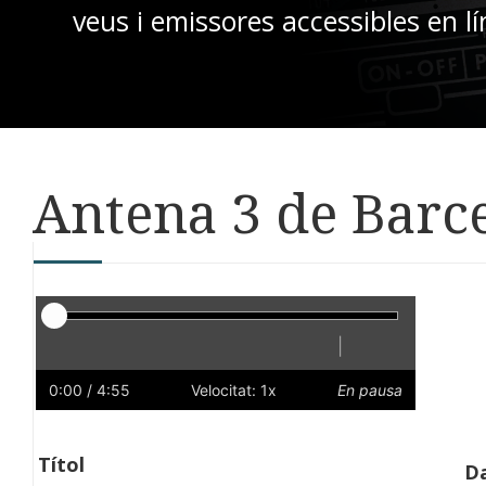
veus i emissores accessibles en lí
Antena 3 de Barce
Reproductor
|
Reprodueix
Reinicia
Endarrere
Endavant
Ràpid
Lent
Preferències
Volum
0:00
/ 4:55
Velocitat: 1x
En pausa
Títol
Da