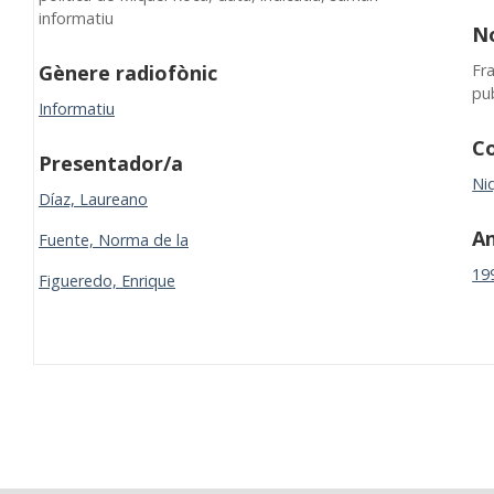
informatiu
N
Fr
Gènere radiofònic
pu
Informatiu
Co
Presentador/a
Niq
Díaz, Laureano
A
Fuente, Norma de la
19
Figueredo, Enrique