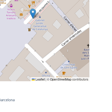
Leaflet
|
©
OpenStreetMap
contributors
Barcelona