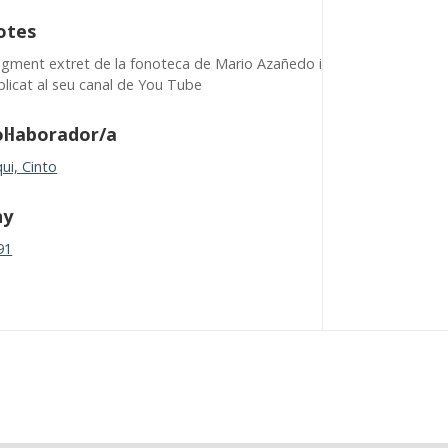
otes
agment extret de la fonoteca de Mario Azañedo i
blicat al seu canal de You Tube
l·laborador/a
ui, Cinto
ny
91