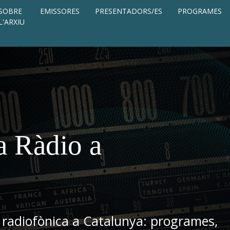
SOBRE
EMISSORES
PRESENTADORS/ES
PROGRAMES
L'ARXIU
a Ràdio a
 radiofònica a Catalunya: programes,