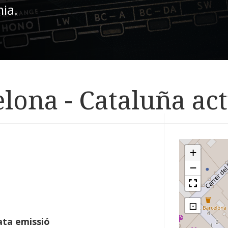
nia.
lona - Cataluña ac
+
−
⊡
ta emissió